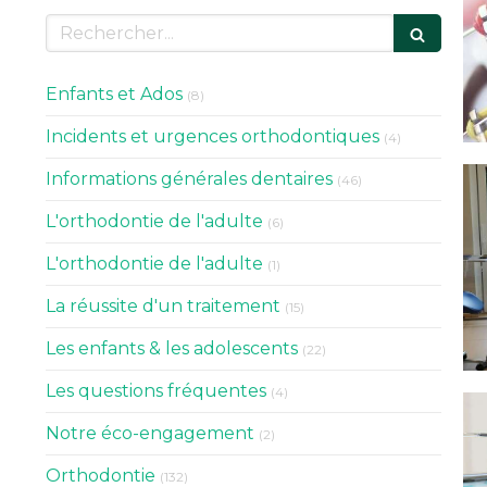
Rechercher
Articles Count
Enfants et Ados
(8)
Articles Coun
Incidents et urgences orthodontiques
(4)
Articles Count
Informations générales dentaires
(46)
Articles Count
L'orthodontie de l'adulte
(6)
Articles Count
L'orthodontie de l'adulte
(1)
Articles Count
La réussite d'un traitement
(15)
Articles Count
Les enfants & les adolescents
(22)
Articles Count
Les questions fréquentes
(4)
Articles Count
Notre éco-engagement
(2)
Articles Count
Orthodontie
(132)