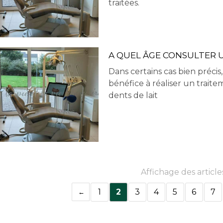
traitées.
A QUEL ÂGE CONSULTER 
Dans certains cas bien précis
bénéfice à réaliser un traite
dents de lait
Affichage des article
1
2
3
4
5
6
7